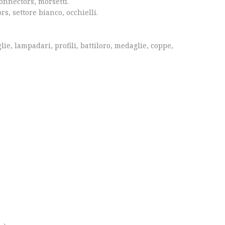
onnectors, morsetti.
s, settore bianco, occhielli.
glie, lampadari, profili, battiloro, medaglie, coppe,
o