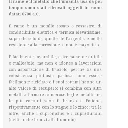
Il rame è il metallo che l’umanità usa da più
tempo: sono stati ritrovati oggetti in rame
datati 8700 a.C.
Il rame è un metallo rosato o rossastro, di
conducibilità elettrica e termica elevatissime,
superate solo da quelle dell’argento; è molto
resistente alla corrosione e non è magnetico.
È facilmente lavorabile, estremamente duttile
e malleabile, ma non è idoneo a lavorazioni
con asportazione di truciolo, perché ha una
consistenza piuttosto pastosa; può essere
facilmente riciclato e i suoi rottami hanno un
alto valore di recupero; si combina con altri
metalli a formare numerose leghe metalliche,
le più comuni sono il bronzo e l’ottone,
rispettivamente con lo stagno e lo zinco; tra le
altre, anche i cupronichel e i cuprallumini
(detti anche bronzi all’alluminio).