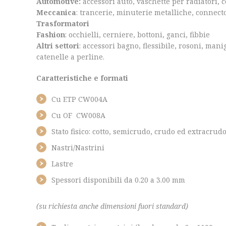
Automotive
:
accessori auto, vaschette per radiatori, c
Meccanica
: trancerie, minuterie metalliche, connector
Trasformatori
Fashion
: occhielli, cerniere, bottoni, ganci, fibbie
Altri settori
: accessori bagno, flessibile, rosoni, mani
catenelle a perline.
Caratteristiche e formati
Cu ETP CW004A
Cu OF CW008A
Stato fisico: cotto, semicrudo, crudo ed extracrud
Nastri/Nastrini
Lastre
Spessori disponibili da 0.20 a 3.00 mm
(su richiesta anche dimensioni fuori standard)