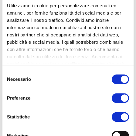
+39 030 215 7549
Utilizziamo i cookie per personalizzare contenuti ed
annunci, per fornire funzionalità dei social media e per
General informations
analizzare il nostro traffico. Condividiamo inoltre
info@msmetalltrade.it
informazioni sul modo in cui utilizza il nostro sito con i
nostri partner che si occupano di analisi dei dati web,
Sales area:
pubblicità e social media, i quali potrebbero combinarle
Gabriella Bersotti
con altre informazioni che ha fornito loro o che hanno
g.bersotti@msmetalltrade.it
raccolto dal suo utilizzo dei loro servizi. Acconsenta ai
nostri cookie se continua ad utilizzare il nostro sito web.
Foreign Sales Area :
Selezione
export@msmetalltrade.it
Necessario
del
consenso
Certified mail:
Preferenze
msmetalltrade@pec.it
Statistiche
Marketing